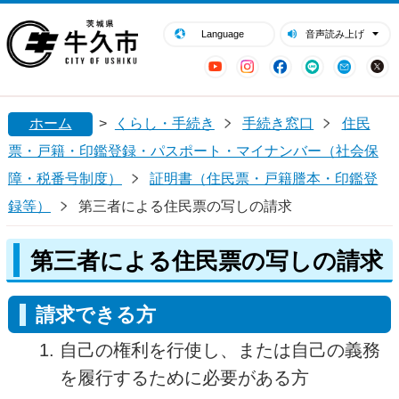
閉じる
牛久市ホームページ
Language
音声読み上げ
YouTube
Instagram
Facebook
LINE
Mail
ホーム
>
くらし・手続き
手続き窓口
住民
票・戸籍・印鑑登録・パスポート・マイナンバー（社会保
障・税番号制度）
証明書（住民票・戸籍謄本・印鑑登
録等）
第三者による住民票の写しの請求
第三者による住民票の写しの請求
請求できる方
自己の権利を行使し、または自己の義務
を履行するために必要がある方