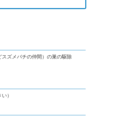
どスズメバチの仲間）の巣の駆除
さい）