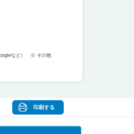
た
oogleなど）
その他
印刷する