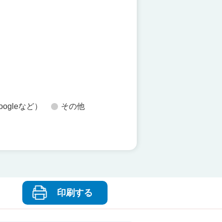
た
oogleなど）
その他
印刷する