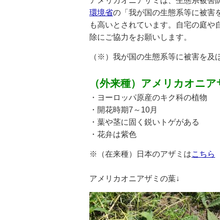
アメリカオニアザミは、生態系被害
環境省
の「我が国の生態系等に被害
も高いとされています。自宅の庭や
除にご協力をお願いします。
（※）我が国の生態系等に被害を及
（外来種）アメリカオニア
・ヨーロッパ原産のキク科の植物
・開花時期7～10月
・葉や茎に固く鋭いトゲがある
・花弁は紫色
※（在来種）日本のアザミは
こちら
アメリカオニアザミの葉↓