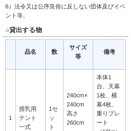
6）法令又は公序良俗に反しない団体及びイベ
ント等。
○貸出する物
サイズ
品名
数
備考
等
本体1
台、天幕
240cm×
1枚、横
240cm
幕4枚、
授乳用
1セ
高さ
重りプレ
1
テント
ッ
260cm
ート
一式
ト