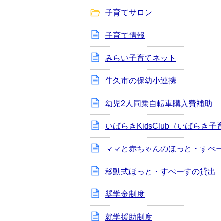
子育てサロン
子育て情報
みらい子育てネット
牛久市の保幼小連携
幼児2人同乗自転車購入費補助
いばらきKidsClub（いばらき
ママと赤ちゃんのほっと・すぺ
移動式ほっと・すぺーすの貸出
奨学金制度
就学援助制度