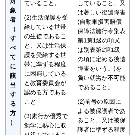
対
ていること。
していること、又
象
は著しい後遺障害
(2)生活保護を受
者
(自動車損害賠償
給している世帯
（
保障法施行令別表
の生徒であるこ
す
第1第1級の項又
と、又は生活保
べ
は別表第2第1級
護を受給する世
て
の項に定める後遺
帯に準ずる程度
に
障害をいう。)を
に困窮している
該
負い就労が不可能
と教育委員会が
当
であること。
認める方である
す
こと。
(2)前号の原因に
る
よる被保護者であ
方
(3)素行が優秀で
ること、又は被保
）
勉学に熱心に取
護者に準ずる程度
り組んでいるこ