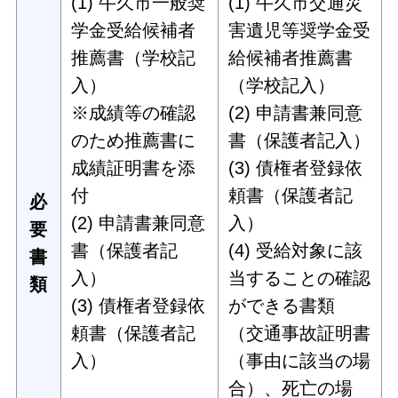
(1) 牛久市一般奨
(1) 牛久市交通災
学金受給候補者
害遺児等奨学金受
推薦書（学校記
給候補者推薦書
入）
（学校記入）
※成績等の確認
(2) 申請書兼同意
のため推薦書に
書（保護者記入）
成績証明書を添
(3) 債権者登録依
付
頼書（保護者記
必
(2) 申請書兼同意
入）
要
書（保護者記
(4) 受給対象に該
書
入）
当することの確認
類
(3) 債権者登録依
ができる書類
頼書（保護者記
（交通事故証明書
入）
（事由に該当の場
合）、死亡の場