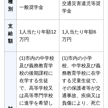
種
交通災害遺児等奨
一般奨学金
別
学金
支
1人当たり年額12
1人当たり年額6
給
万円
万円
額
(1)市内の中学校
(1)市内の小学
及び義務教育学
校、中学校及び義
校の後期課程に
務教育学校に在学
在学する生徒
する児童生徒で、
で、高等学校又
その保護者等が交
は高等専門学校
通事故、疾病又は
に進学を希望し
負傷により、死亡