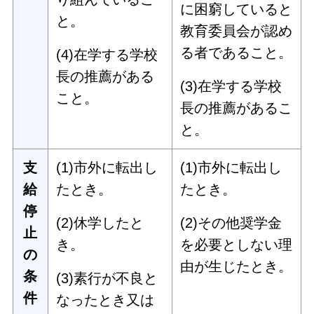
に困窮していると
と。
教育委員会が認め
る者であること。
(4)在学する学校
長の推薦がある
(3)在学する学校
こと。
長の推薦があるこ
と。
支
(1)市外に転出し
(1)市外に転出し
給
たとき。
たとき。
停
(2)休学したと
(2)その他奨学金
止
き。
を必要としない理
の
由が生じたとき。
条
(3)素行が不良と
件
なったとき又は