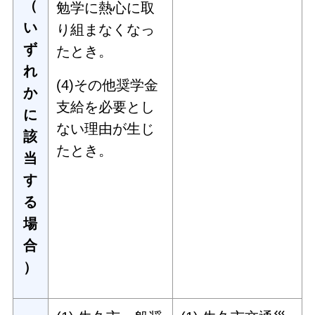
（
勉学に熱心に取
い
り組まなくなっ
ず
たとき。
れ
(4)その他奨学金
か
支給を必要とし
に
ない理由が生じ
該
たとき。
当
す
る
場
合
）