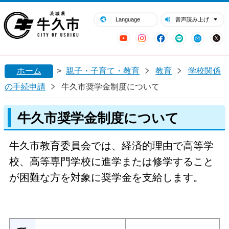
閉じる
牛久市ホームページ
Language
音声読み上げ
YouTube
Instagram
Facebook
LINE
Mail
ホーム
>
親子・子育て・教育
教育
学校関係
の手続申請
牛久市奨学金制度について
牛久市奨学金制度について
牛久市教育委員会では、経済的理由で高等学
校、高等専門学校に進学または修学すること
が困難な方を対象に奨学金を支給します。