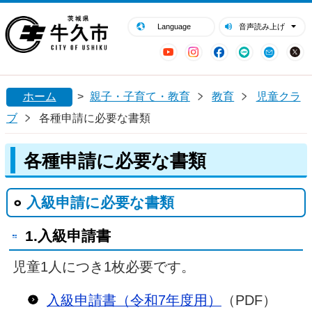
閉じる
牛久市ホームページ
Language
音声読み上げ
YouTube
Instagram
Facebook
LINE
Mail
ホーム
>
親子・子育て・教育
教育
児童クラ
ブ
各種申請に必要な書類
各種申請に必要な書類
入級申請に必要な書類
1.入級申請書
児童1人につき1枚必要です。
入級申請書（令和7年度用）
（PDF）