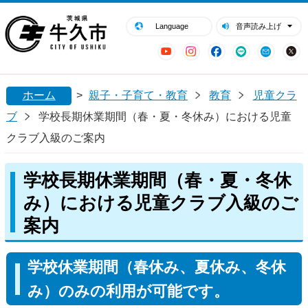
閉じる
牛久市ホームページ
Language
音声読み上げ
YouTube
Instagram
Facebook
LINE
Mail
ホーム
>
親子・子育て・教育
教育
児童クラ
ブ
学校長期休業期間（春・夏・冬休み）における児童
クラブ入級のご案内
学校長期休業期間（春・夏・冬休
み）における児童クラブ入級のご
案内
学校休業期間（春休み、夏休み、冬休
み）のみの利用が可能です。