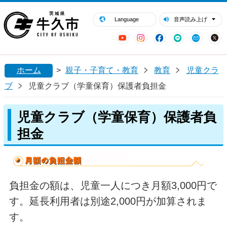
閉じる
牛久市ホームページ
Language
音声読み上げ
YouTube
Instagram
Facebook
LINE
Mail
ホーム
>
親子・子育て・教育
教育
児童クラ
ブ
児童クラブ（学童保育）保護者負担金
児童クラブ（学童保育）保護者負
担金
負担金の額は、児童一人につき月額3,000円で
す。延長利用者は別途2,000円が加算されま
す。