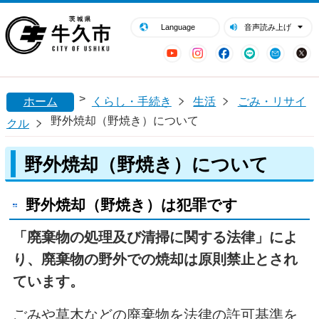
閉じる
牛久市ホームページ
Language
音声読み上げ
YouTube
Instagram
Facebook
LINE
Mail
>
ホーム
くらし・手続き
生活
ごみ・リサイ
野外焼却（野焼き）について
クル
野外焼却（野焼き）について
野外焼却（野焼き）は犯罪です
「廃棄物の処理及び清掃に関する法律」によ
り、廃棄物の野外での焼却は原則禁止とされ
ています。
ごみや草木などの廃棄物を法律の許可基準を