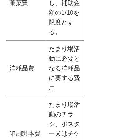
茶菓費
し、補助金
額の1/10を
限度とす
る。
たまり場活
動に必要と
消耗品費
なる消耗品
に要する費
用
たまり場活
動のチラ
シ、ポスタ
印刷製本費
ー又はチケ