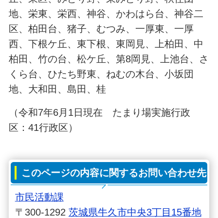
地、栄東、栄西、神谷、かわはら台、神谷二
区、柏田台、猪子、むつみ、一厚東、一厚
西、下根ケ丘、東下根、東岡見、上柏田、中
柏田、竹の台、松ケ丘、第8岡見、上池台、さ
くら台、ひたち野東、ねむの木台、小坂団
地、大和田、島田、桂
（令和7年6月1日現在 たまり場実施行政
区：41行政区）
このページの内容に関するお問い合わせ先
市民活動課
〒300-1292
茨城県牛久市中央3丁目15番地