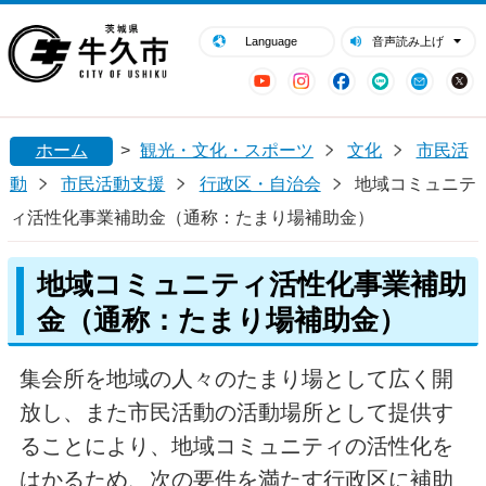
閉じる
牛久市ホームページ
Language
音声読み上げ
YouTube
Instagram
Facebook
LINE
Mail
ホーム
>
観光・文化・スポーツ
文化
市民活
動
市民活動支援
行政区・自治会
地域コミュニテ
ィ活性化事業補助金（通称：たまり場補助金）
地域コミュニティ活性化事業補助
金（通称：たまり場補助金）
集会所を地域の人々のたまり場として広く開
放し、また市民活動の活動場所として提供す
ることにより、地域コミュニティの活性化を
はかるため、次の要件を満たす行政区に補助