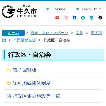
閉じる
牛久市ホームページ
Language
音声読み上げ
YouTube
Instagram
Facebook
LINE
Mail
ホーム
>
観光・文化・スポーツ
文化
市民活
動
市民活動支援
行政区・自治会
行政区・自治会
電子回覧板
認可地縁団体制度
行政区集会施設等一覧