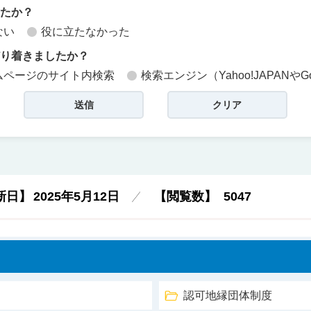
したか？
ない
役に立たなかった
どり着きましたか？
ムページのサイト内検索
検索エンジン（Yahoo!JAPANやG
新日】
2025年5月12日
【閲覧数】
5047
認可地縁団体制度