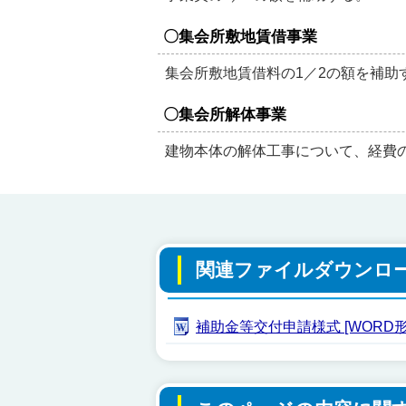
〇
集会所敷地賃借事業
集会所敷地賃借料の1／2の額を補助
〇
集会所解体事業
建物本体の解体工事について、経費の
関連ファイルダウンロ
補助金等交付申請様式 [WORD形