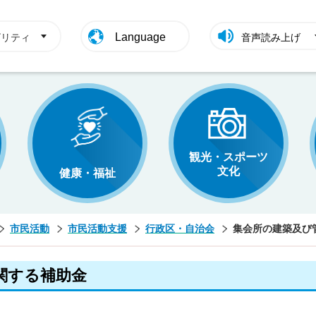
Language
ビリティ
音声読み上げ
観光・スポーツ
文化
健康・福祉
市民活動
市民活動支援
行政区・自治会
集会所の建築及び
関する補助金