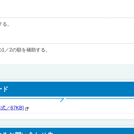
する。
1／2の額を補助する。
ード
式／67KB]