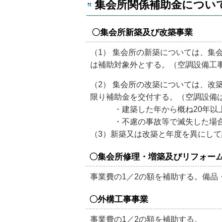
集会所関係補助金につい
〇集会所
新築及び改築事業
（1） 集会所の新築については、集
は補助対象外とする。（空調設備工事
（2） 集会所の改築については、改
限り補助金を交付する。（空調設備
・建築した年から概ね20年以上
・不慮の事故等で滅失した場
（3）新築又は改築と年度を異にし
〇集会所修理・増築及びリフォー
事業費の1／2の額を補助する。備品
〇
外構工事事業
事業費の1／2の額を補助する。