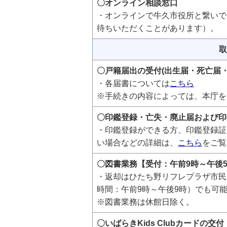
〇オンライン相談窓口
・オンラインで牛久市役所と繋いで
待ちいただくことがあります）。
取
〇戸籍届出の受付(出生届・死亡届
・各届書については
こちら
※手続きの内容によっては、本庁を
〇印鑑登録・亡失・廃止届および印
・印鑑登録ができる方、印鑑登録証
い場合などの詳細は、
こちら
をご覧
〇図書業務【受付：午前9時～午後
・返却はひたち野リフレプラザ市民
時間：午前9時～午後9時）でも可
※図書業務は休館日除く。
〇いばらきKids Clubカードの交付