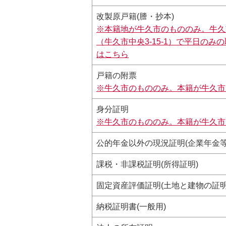
改製原戸籍(謄・抄本)
※本籍地が牛久市のもののみ。牛久
（牛久市中央3-15-1）で平日の
は
こちら
戸籍の附票
※牛久市のもののみ。本籍が牛久市
身分証明
※牛久市のもののみ。本籍が牛久市
公的年金以外の現況証明(企業年金等
課税・非課税証明(所得証明)
固定資産評価証明(土地と建物の証
納税証明書(一般用)