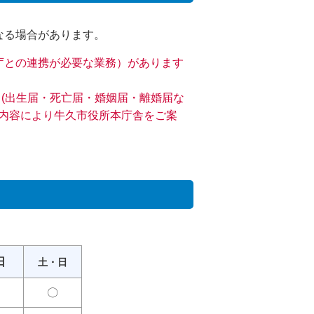
となる場合があります。
本庁との連携が必要な業務）があります
出(出生届・死亡届・婚姻届・離婚届な
、内容により牛久市役所本庁舎をご案
日
土・日
〇