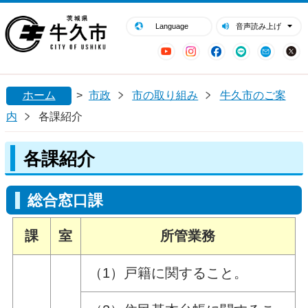
閉じる
牛久市ホームページ
Language
音声読み上げ
YouTube
Instagram
Facebook
LINE
Mail
ホーム
>
市政
市の取り組み
牛久市のご案
内
各課紹介
各課紹介
総合窓口課
課
室
所管業務
（1）戸籍に関すること。