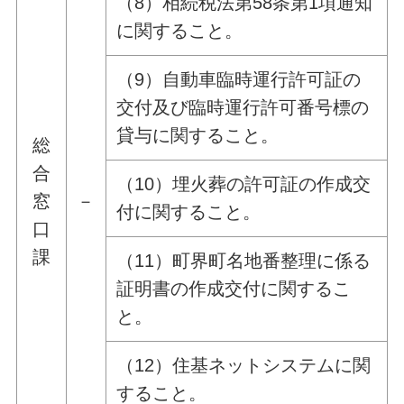
（8）相続税法第58条第1項通知
に関すること。
（9）自動車臨時運行許可証の
交付及び臨時運行許可番号標の
貸与に関すること。
総
合
（10）埋火葬の許可証の作成交
窓
－
付に関すること。
口
課
（11）町界町名地番整理に係る
証明書の作成交付に関するこ
と。
（12）住基ネットシステムに関
すること。