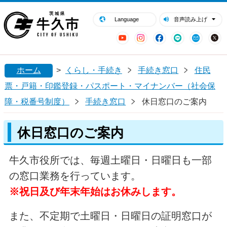
閉じる
牛久市ホームページ
Language
音声読み上げ
YouTube
Instagram
Facebook
LINE
Mail
ホーム
>
くらし・手続き
手続き窓口
住民
票・戸籍・印鑑登録・パスポート・マイナンバー（社会保
障・税番号制度）
手続き窓口
休日窓口のご案内
休日窓口のご案内
牛久市役所では、毎週土曜日・日曜日も一部
の窓口業務を行っています。
※祝日及び年末年始はお休みします。
また、不定期で土曜日・日曜日の証明窓口が