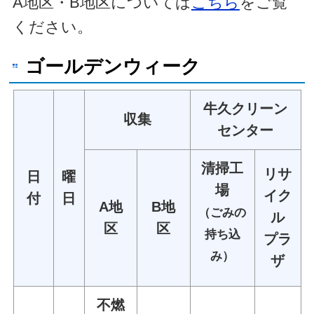
A地区・B地区については
こちら
をご覧
ください。
ゴールデンウィーク
牛久クリーン
収集
センター
清掃工
リサ
日
曜
場
イク
付
日
A地
B地
（ごみの
ル
区
区
持ち込
プラ
み）
ザ
不燃