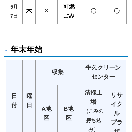
可燃
5月
木
×
〇
〇
ごみ
7日
年末年始
牛久クリーン
収集
センター
清掃工
リサ
日
曜
場
イク
付
日
A地
B地
（ごみの
ル
区
区
持ち込
プラ
み）
ザ