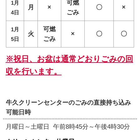
可燃
1月
月
×
〇
×
ごみ
4日
可燃
1月
火
×
〇
〇
ごみ
5日
※祝日、お盆は通常どおりごみの回
収を行います。
牛久クリーンセンターのごみの直接持ち込み
可能日時
月曜日～土曜日 午前8時45分～午後4時30分