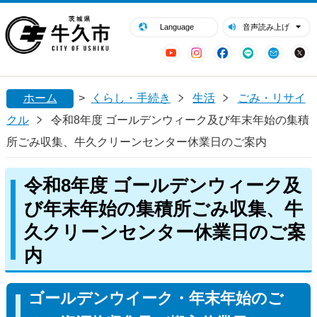
閉じる
牛久市ホームページ
Language
音声読み上げ
YouTube
Instagram
Facebook
LINE
Mail
ホーム
>
くらし・手続き
生活
ごみ・リサイ
クル
令和8年度 ゴールデンウィーク及び年末年始の集積
所ごみ収集、牛久クリーンセンター休業日のご案内
令和8年度 ゴールデンウィーク及
び年末年始の集積所ごみ収集、牛
久クリーンセンター休業日のご案
内
ゴールデンウイーク・年末年始のご