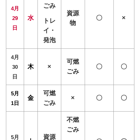
ごみ
4月
資源
水
〇
×
29
トレ
物
日
イ・
発泡
4月
可燃
木
×
〇
〇
30
ごみ
日
可燃
5月
金
×
〇
〇
ごみ
1日
不燃
ごみ
資源
5月