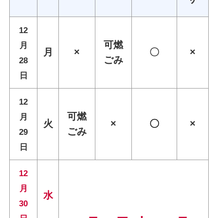
12
可燃
月
月
×
〇
×
ごみ
28
日
12
可燃
月
火
×
〇
×
ごみ
29
日
12
月
水
30