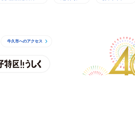
牛久市
牛久市へのアクセス
親子特区
央3丁目15番地1
時15分 月曜日から金曜日
一部施設を除くく