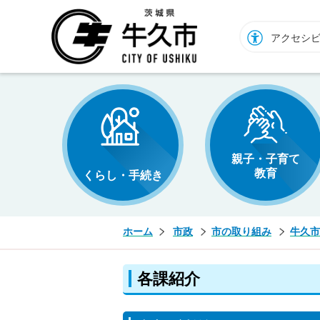
牛久市ホームページ
アクセシ
親子・子育て
教育
くらし・手続き
ホーム
市政
市の取り組み
牛久市
各課紹介