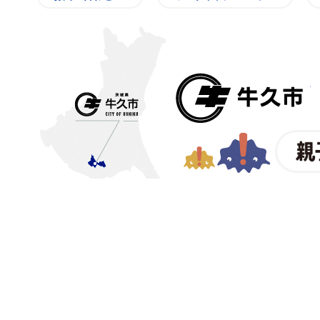
〒300-1292 茨城県牛久市中
【電話番号】
029-873-2111
【業務時間】
8時30分～17
(祝日・年末年始を除く)※
© CITY OF USHIKU.
ワイン樽