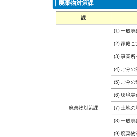
廃棄物対策課
課
(1) 一
(2) 家
(3) 事
(4) ご
(5) ご
(6) 環
廃棄物対策課
(7) 土
(8) 一
(9) 廃