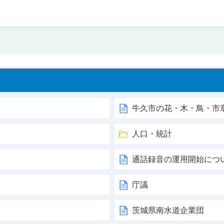
牛久市の花・木・鳥・市
人口・統計
通話録音の運用開始につ
庁議
茨城県南水道企業団