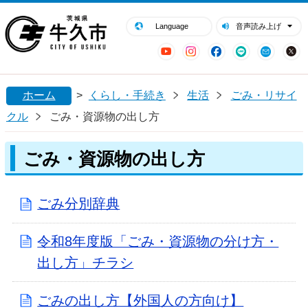
閉じる
牛久市ホームページ
Language
音声読み上げ
YouTube
Instagram
Facebook
LINE
Mail
ホーム
>
くらし・手続き
生活
ごみ・リサイ
クル
ごみ・資源物の出し方
ごみ・資源物の出し方
ごみ分別辞典
令和8年度版「ごみ・資源物の分け方・
出し方」チラシ
ごみの出し方【外国人の方向け】