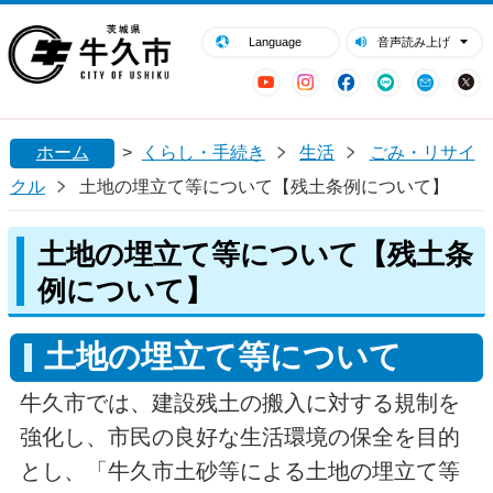
閉じる
牛久市ホームページ
Language
音声読み上げ
YouTube
Instagram
Facebook
LINE
Mail
ホーム
>
くらし・手続き
生活
ごみ・リサイ
クル
土地の埋立て等について【残土条例について】
土地の埋立て等について【残土条
例について】
土地の埋立て等について
牛久市では、建設残土の搬入に対する規制を
強化し、市民の良好な生活環境の保全を目的
とし、「牛久市土砂等による土地の埋立て等