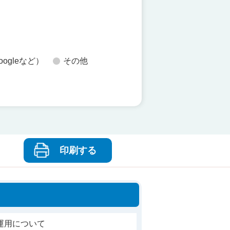
oogleなど）
その他
印刷する
運用について