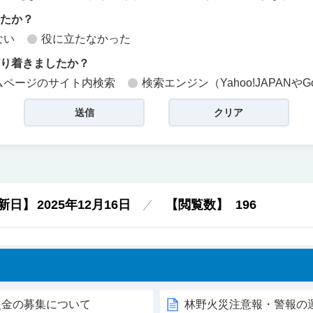
したか？
ない
役に立たなかった
どり着きましたか？
ムページのサイト内検索
検索エンジン（Yahoo!JAPANやG
新日】
2025年12月16日
【閲覧数】
196
援金の募集について
林野火災注意報・警報の