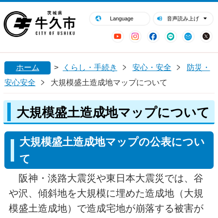
閉じる
牛久市ホームページ
Language
音声読み上げ
YouTube
Instagram
Facebook
LINE
Mail
ホーム
>
くらし・手続き
安心・安全
防災・
安心安全
大規模盛土造成地マップについて
大規模盛土造成地マップについて
大規模盛土造成地マップの公表につい
て
阪神・淡路大震災や東日本大震災では、谷
や沢、傾斜地を大規模に埋めた造成地（大規
模盛土造成地）で造成宅地が崩落する被害が