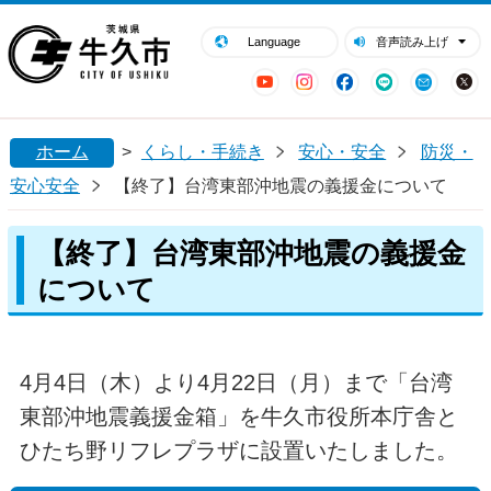
閉じる
牛久市ホームページ
Language
音声読み上げ
YouTube
Instagram
Facebook
LINE
Mail
ホーム
>
くらし・手続き
安心・安全
防災・
安心安全
【終了】台湾東部沖地震の義援金について
【終了】台湾東部沖地震の義援金
について
4月4日（木）より4月22日（月）まで「台湾
東部沖地震義援金箱」を牛久市役所本庁舎と
ひたち野リフレプラザに設置いたしました。