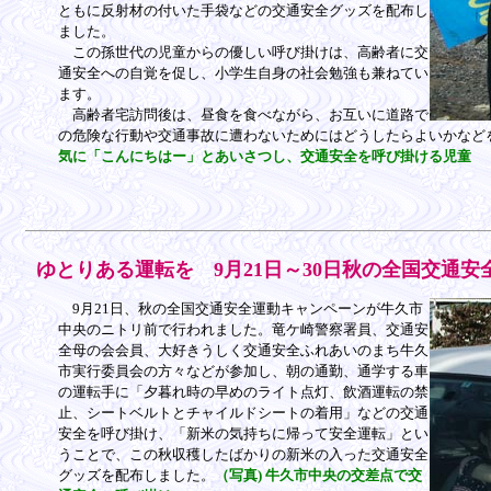
ともに反射材の付いた手袋などの交通安全グッズを配布し
ました。
この孫世代の児童からの優しい呼び掛けは、高齢者に交
通安全への自覚を促し、小学生自身の社会勉強も兼ねてい
ます。
高齢者宅訪問後は、昼食を食べながら、お互いに道路で
の危険な行動や交通事故に遭わないためにはどうしたらよいかなど
気に「こんにちはー」とあいさつし、交通安全を呼び掛ける児童
ゆとりある運転を 9月21日～30日秋の全国交通安
9月21日、秋の全国交通安全運動キャンペーンが牛久市
中央のニトリ前で行われました。竜ケ崎警察署員、交通安
全母の会会員、大好きうしく交通安全ふれあいのまち牛久
市実行委員会の方々などが参加し、朝の通勤、通学する車
の運転手に「夕暮れ時の早めのライト点灯、飲酒運転の禁
止、シートベルトとチャイルドシートの着用」などの交通
安全を呼び掛け、「新米の気持ちに帰って安全運転」とい
うことで、この秋収穫したばかりの新米の入った交通安全
グッズを配布しました。
（写真) 牛久市中央の交差点で交