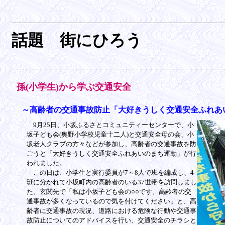
話題 街にひろう
孫(小学生)から学ぶ交通安全
～高齢者の交通事故防止「大好きうしく交通安全ふれあ
9月25日、小坂ふるさとコミュニティーセンターで、小
坂子ども会(奥野小学校児童十二人)と交通安全母の会、小
坂老人クラブの方々などが参加し、高齢者の交通事故を防
ごうと「大好きうしく交通安全ふれあいのまち運動」が行
われました。
この日は、小学生と実行委員が7～8人で班を編成し、4
班に分かれて小坂町内の高齢者のいる37世帯を訪問しまし
た。玄関先で「私は小坂子ども会の○○です。高齢者の交
通事故が多くなっているので気を付けてください」と、高
齢者に交通事故の現況、道路における危険な行動や交通事
故防止についてのアドバイスを行い、交通安全のチラシと