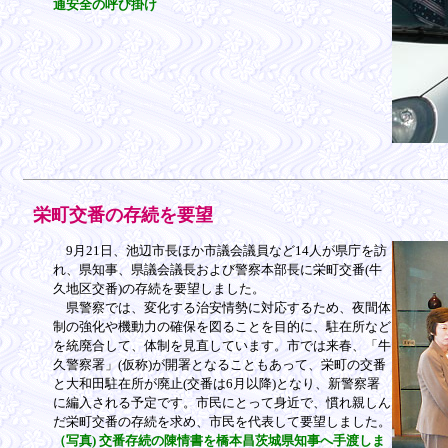
通安全の呼び掛け
栄町交番の存続を要望
9月21日、池辺市長ほか市議会議員など14人が県庁を訪
れ、県知事、県議会議長および警察本部長に栄町交番(牛
久地区交番)の存続を要望しました。
県警察では、変化する治安情勢に対応するため、夜間体
制の強化や機動力の確保を図ることを目的に、駐在所など
を統廃合して、体制を見直しています。市では来春、「牛
久警察署」(仮称)が開署となることもあって、栄町の交番
と大和田駐在所が廃止(交番は6月以降)となり、新警察署
に編入される予定です。市民にとって身近で、慣れ親しん
だ栄町交番の存続を求め、市民を代表して要望しました。
（写真) 交番存続の陳情書を橋本昌茨城県知事へ手渡しま