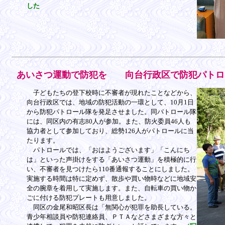
した
あいさつ運動で防犯を 向台行政区で防犯パトロ
子どもたちの登下校時に不審者が現れたことなどから、
向台行政区では、地域の防犯活動の一環として、10月1日
から防犯パトロール隊を発足させました。同パトロール隊
には、同区内の有志80人が参加。また、防火委員46人も
協力者として参加しており、総勢126人がパトロールに当
たります。
パトロールでは、「おはようございます」「こんにち
は」といった声掛けをする「あいさつ運動」を積極的に行
い、不審者を見つけたら110番通報することにしました。
実施する時間は特に定めず、散歩や買い物時などに地域安
全の腕章を着用して実施します。また、自転車の買い物か
ごに付ける防犯プレートも用意しました。
同区の金尾和昭区長は「無関心が犯罪を助長している。
青少年相談員や防犯連絡員、ＰＴＡなどさまざまな方々と