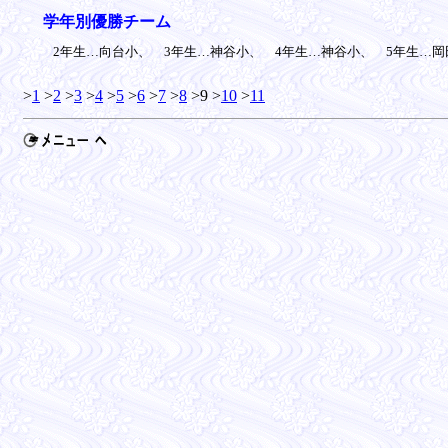
学年別優勝チーム
2年生…向台小、 3年生…神谷小、 4年生…神谷小、 5年生…岡田
>
1
>
2
>
3
>
4
>
5
>
6
>
7
>
8
>9 >
10
>
11