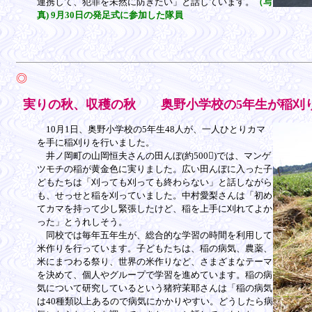
連携して、犯罪を未然に防ぎたい」と話しています。
（写
真) 9月30日の発足式に参加した隊員
◎
実りの秋、収穫の秋 奥野小学校の5年生が稲刈
10月1日、奥野小学校の5年生48人が、一人ひとりカマ
を手に稲刈りを行いました。
井ノ岡町の山岡恒夫さんの田んぼ(約500)では、マンゲ
ツモチの稲が黄金色に実りました。広い田んぼに入った子
どもたちは「刈っても刈っても終わらない」と話しながら
も、せっせと稲を刈っていました。中村愛梨さんは「初め
てカマを持って少し緊張したけど、稲を上手に刈れてよか
った」とうれしそう。
同校では毎年五年生が、総合的な学習の時間を利用して
米作りを行っています。子どもたちは、稲の病気、農薬、
米にまつわる祭り、世界の米作りなど、さまざまなテーマ
を決めて、個人やグループで学習を進めています。稲の病
気について研究しているという猪狩茉耶さんは「稲の病気
は40種類以上あるので病気にかかりやすい。どうしたら病