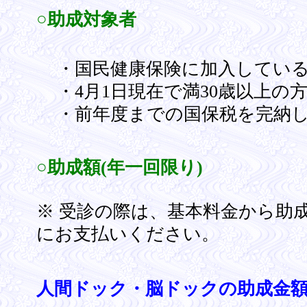
○助成対象者
・国民健康保険に加入してい
・4月1日現在で満30歳以上の
・前年度までの国保税を完納
○助成額(年一回限り)
※ 受診の際は、基本料金から助
にお支払いください。
人間ドック・脳ドックの助成金