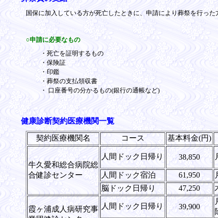
国保に加入している方が死亡したときに、申請により葬祭を行った
○申請に必要なもの
・死亡を証明するもの
・保険証
・印鑑
・葬祭の支払領収書
・ 口座番号の分かるもの(銀行の通帳など)
健康診断契約医療機関一覧
契約医療機関名
コース
基本料金(円)
人間ドック日帰り
38,850
牛久愛和総合病院総
合健診センター
人間ドック宿泊
61,950
脳ドック日帰り
47,250
人間ドック日帰り
39,900
霞ヶ浦成人病研究事