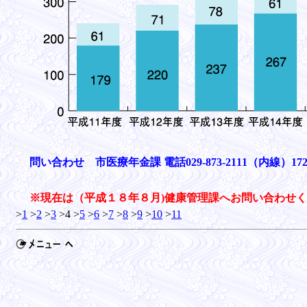
問い合わせ 市医療年金課 電話029-873-2111（内線）1725
※現在は（平成１８年８月)健康管理課へお問い合わせ
>
1
>
2
>
3
>4 >
5
>
6
>
7
>
8
>
9
>
10
>
11