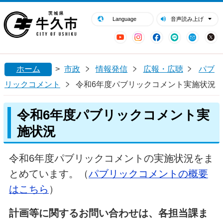
閉じる
牛久市ホームページ
Language
音声読み上げ
YouTube
Instagram
Facebook
LINE
Mail
ホーム
>
市政
情報発信
広報・広聴
パブ
リックコメント
令和6年度パブリックコメント実施状況
令和6年度パブリックコメント実
施状況
令和6年度パブリックコメントの実施状況をま
とめています。（
パブリックコメントの概要
はこちら
）
計画等に関するお問い合わせは、各担当課ま