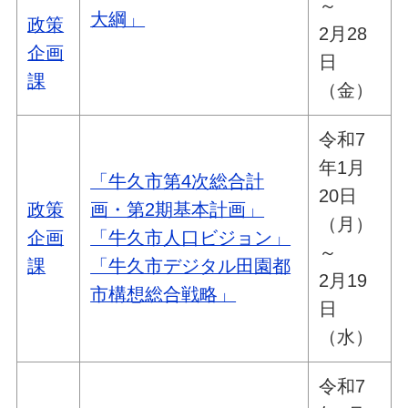
～
大綱」
政策
2月28
企画
日
課
（金）
令和7
年1月
「牛久市第4次総合計
20日
政策
画・第2期基本計画」
（月）
企画
「牛久市人口ビジョン」
～
課
「牛久市デジタル田園都
2月19
市構想総合戦略」
日
（水）
令和7