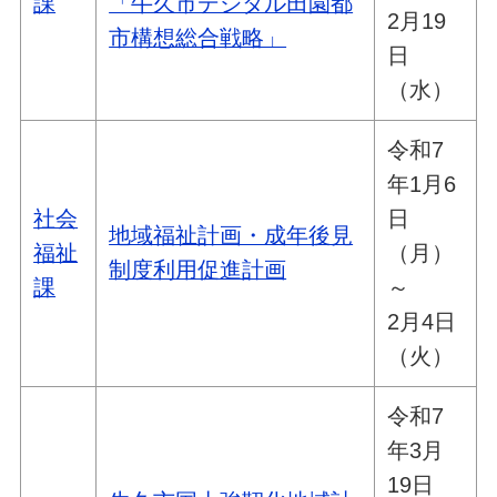
課
「牛久市デジタル田園都
2月19
市構想総合戦略」
日
（水）
令和7
年1月6
社会
日
地域福祉計画・成年後見
福祉
（月）
制度利用促進計画
課
～
2月4日
（火）
令和7
年3月
19日