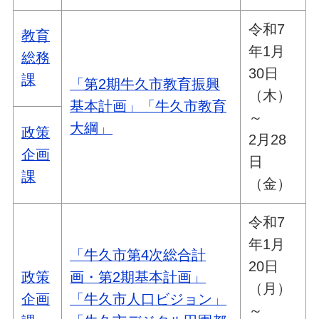
令和7
教育
年1月
総務
30日
課
「第2期牛久市教育振興
（木）
基本計画」「牛久市教育
～
大綱」
政策
2月28
企画
日
課
（金）
令和7
年1月
「牛久市第4次総合計
20日
政策
画・第2期基本計画」
（月）
企画
「牛久市人口ビジョン」
～