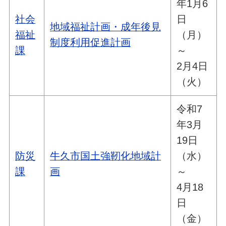
年1月6
社会
日
地域福祉計画・成年後見
福祉
（月）
制度利用促進計画
課
～
2月4日
（火）
令和7
年3月
19日
防災
牛久市国土強靭化地域計
（水）
課
画
～
4月18
日
（金）