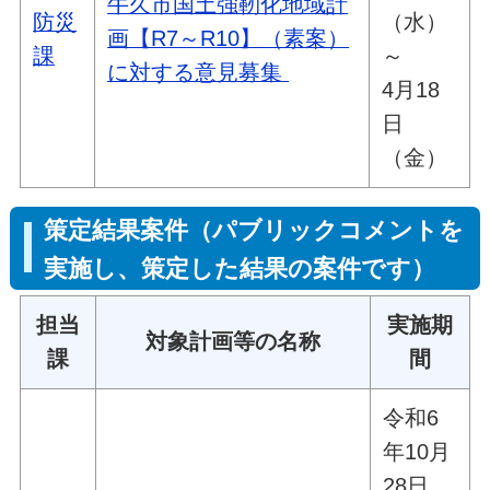
牛久市国土強靭化地域計
防災
（水）
画【R7～R10】（素案）
課
～
に対する意見募集
4月18
日
（金）
策定結果案件（パブリックコメントを
実施し、策定した結果の案件です）
担当
実施期
対象計画等の名称
課
間
令和6
年10月
28日