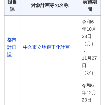
担当
実施期
対象計画等の名称
課
間
令和6
年10月
28日
都市
（月）
計画
牛久市立地適正化計画
～
課
11月27
日
（水）
令和6
年12月
23日