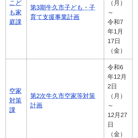
こど
（月）
第3期牛久市子ども・子
も家
～
育て支援事業計画
庭課
令和7
年1月
17日
（金）
令和6
年12月
2日
空家
第2次牛久市空家等対策
（月）
対策
計画
～
課
12月27
日
（金）