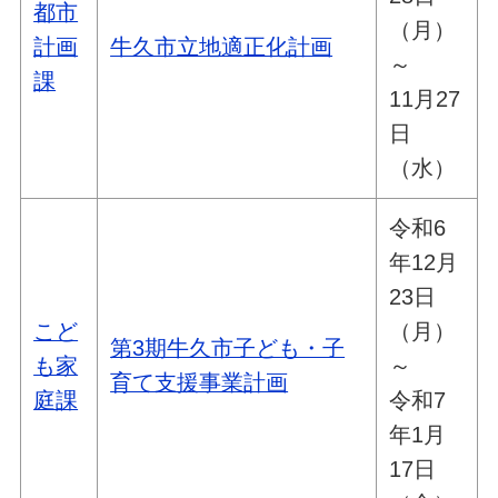
都市
（月）
計画
牛久市立地適正化計画
～
課
11月27
日
（水）
令和6
年12月
23日
こど
（月）
第3期牛久市子ども・子
も家
～
育て支援事業計画
庭課
令和7
年1月
17日