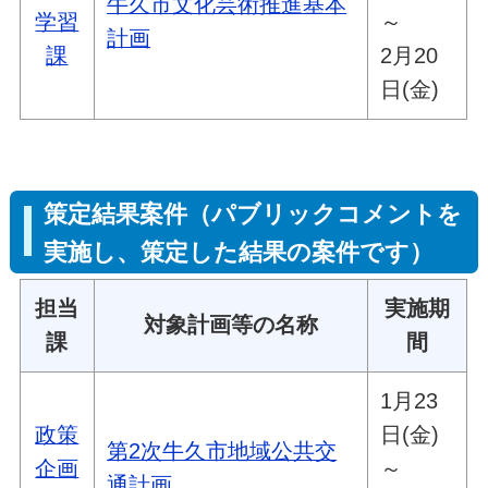
牛久市文化芸術推進基本
学習
～
計画
課
2月20
日(金)
策定結果案件（パブリックコメントを
実施し、策定した結果の案件です）
担当
実施期
対象計画等の名称
課
間
1月23
政策
日(金)
第2次牛久市地域公共交
企画
～
通計画