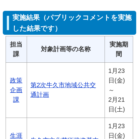
実施結果（パブリックコメントを実施
した結果です）
担当
実施期
対象計画等の名称
課
間
1月23
政策
日(金)
第2次牛久市地域公共交
企画
～
通計画
課
2月21
日(土)
1月23
生涯
日(金)