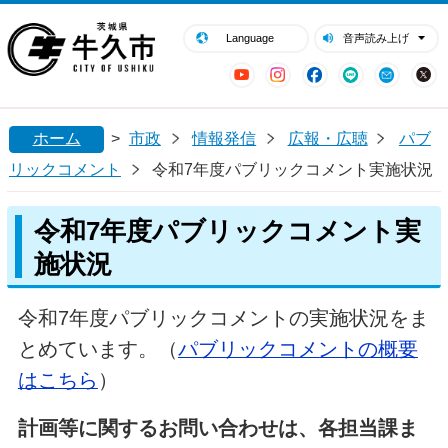
閉じる
牛久市ホームページ
Language
音声読み上げ
YouTube
Instagram
Facebook
LINE
Mail
ホーム
>
市政
情報発信
広報・広聴
パブ
リックコメント
令和7年度パブリックコメント実施状況
令和7年度パブリックコメント実
施状況
令和7年度パブリックコメントの実施状況をま
とめています。（
パブリックコメントの概要
はこちら
）
計画等に関するお問い合わせは、各担当課ま