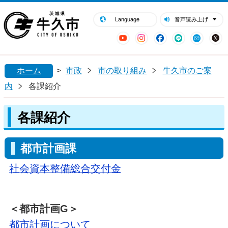
閉じる
牛久市ホームページ
Language
音声読み上げ
YouTube
Instagram
Facebook
LINE
Mail
ホーム
>
市政
市の取り組み
牛久市のご案
内
各課紹介
各課紹介
都市計画課
社会資本整備総合交付金
＜都市計画G＞
都市計画について