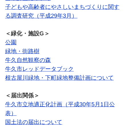
子どもや高齢者にやさしいまちづくりに関す
る調査研究（平成29年3月）
＜緑化・施設G＞
公園
緑地・街路樹
牛久自然観察の森
牛久市レッドデータブック
根古屋川緑地・下町緑地整備計画について
＜届出関係＞
牛久市立地適正化計画（平成30年5月1日公
表）
国土法の届出について