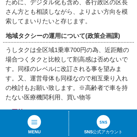
ために、デジタル化も含め、各行政区の区長
さん方とも相談しながら、よりよい方向を模
索してまいりたいと存じます。
地域タクシーの運用について(政策企画課)
うしタクは全区域1乗車700円の為、近距離の
場合つくタクと比較して割高感は否めないで
す。同様のレベルに改訂される事を望みま
す。又、運営母体も同様なので相互乗り入れ
の検討もお願い致します。※高齢者で車を持
たない医療機関利用、買い物等
＜回答＞
日頃より、牛久市行政にご協力を賜り感謝申
MENU
SNS公式アカウント
し上げます。また、貴重なご意見をお寄せい