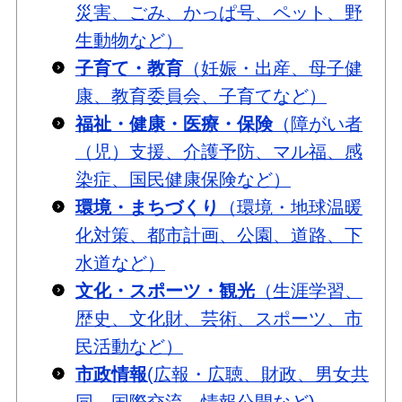
災害、ごみ、かっぱ号、ペット、野
生動物など）
子育て・教育
（妊娠・出産、母子健
康、教育委員会、子育てなど）
福祉・健康・医療・保険
（障がい者
（児）支援、介護予防、マル福、感
染症、国民健康保険など）
環境・まちづくり
（環境・地球温暖
化対策、都市計画、公園、道路、下
水道など）
文化・スポーツ・観光
（生涯学習、
歴史、文化財、芸術、スポーツ、市
民活動など）
市政情報
(広報・広聴、財政、男女共