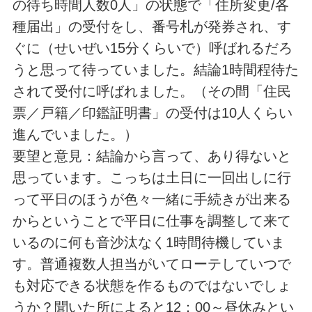
の待ち時間人数0人」の状態で「住所変更/各
種届出」の受付をし、番号札が発券され、す
ぐに（せいぜい15分くらいで）呼ばれるだろ
うと思って待っていました。結論1時間程待た
されて受付に呼ばれました。（その間「住民
票／戸籍／印鑑証明書」の受付は10人くらい
進んでいました。）
要望と意見：結論から言って、あり得ないと
思っています。こっちは土日に一回出しに行
って平日のほうが色々一緒に手続きが出来る
からということで平日に仕事を調整して来て
いるのに何も音沙汰なく1時間待機していま
す。普通複数人担当がいてローテしていつで
も対応できる状態を作るものではないでしょ
うか？聞いた所によると12：00～昼休みとい