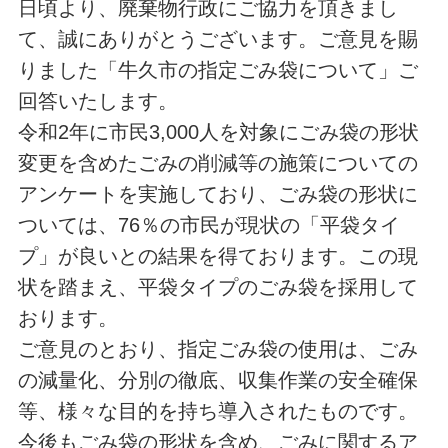
日頃より、廃棄物行政にご協力を頂きまし
て、誠にありがとうございます。ご意見を賜
りました「牛久市の指定ごみ袋について」ご
回答いたします。
令和2年に市民3,000人を対象にごみ袋の形状
変更を含めたごみの削減等の施策についての
アンケートを実施しており、ごみ袋の形状に
ついては、76％の市民が現状の「平袋タイ
プ」が良いとの結果を得ております。この現
状を踏まえ、平袋タイプのごみ袋を採用して
おります。
ご意見のとおり、指定ごみ袋の使用は、ごみ
の減量化、分別の徹底、収集作業の安全確保
等、様々な目的を持ち導入されたものです。
今後もごみ袋の形状を含め、ごみに関するア