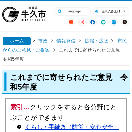
閉じる
牛久市ホームページ
Language
音声読み上げ
YouTube
Instagram
Facebook
LINE
Mail
ホーム
>
市政
情報発信
広報・広聴
市民
からのご意見・ご提案
これまでに寄せられたご意見
令和5年度
これまでに寄せられたご意見 令
和5年度
索引…
クリックをすると各分野にと
ぶことができます
くらし・手続き
（防災・安心安全、