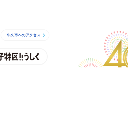
牛久市
牛久市へのアクセス
親子特区
央3丁目15番地1
時15分 月曜日から金曜日
一部施設を除くく