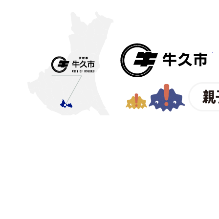
〒300-1292 茨城県牛久市中
【電話番号】
029-873-2111
【業務時間】
8時30分～17
(祝日・年末年始を除く)※
© CITY OF USHIKU.
ワイン樽