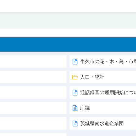
牛久市の花・木・鳥・市
人口・統計
通話録音の運用開始につ
庁議
茨城県南水道企業団