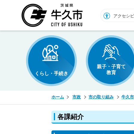
牛久市ホームページ
アクセシ
親子・子育て
教育
くらし・手続き
ホーム
市政
市の取り組み
牛久市
各課紹介