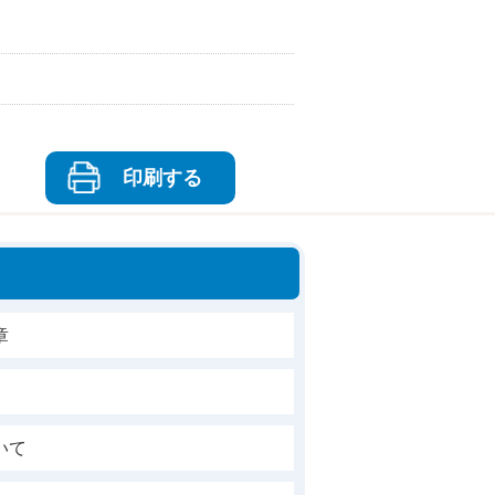
印刷する
章
いて