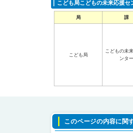
こども局こどもの未来応援セ
局
課
こどもの未
こども局
ンタ
このページの内容に関