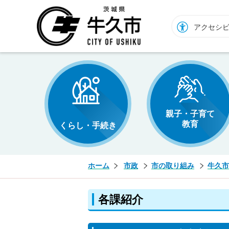
牛久市ホームページ
アクセシ
親子・子育て
教育
くらし・手続き
ホーム
市政
市の取り組み
牛久市
各課紹介