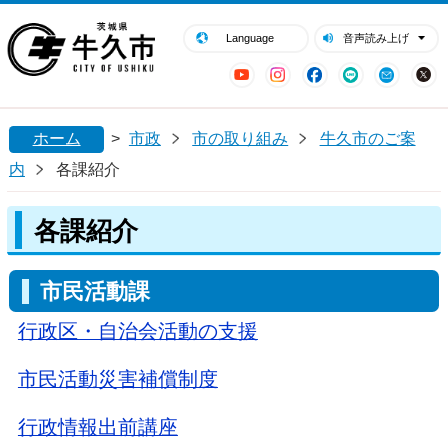
閉じる
牛久市ホームページ
Language
音声読み上げ
YouTube
Instagram
Facebook
LINE
Mail
ホーム
>
市政
市の取り組み
牛久市のご案
内
各課紹介
各課紹介
市民活動課
行政区・自治会活動の支援
市民活動災害補償制度
行政情報出前講座