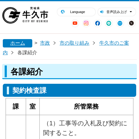
閉じる
牛久市ホームページ
Language
音声読み上げ
YouTube
Instagram
Facebook
LINE
Mail
ホーム
>
市政
市の取り組み
牛久市のご案
内
各課紹介
各課紹介
契約検査課
課
室
所管業務
（1）工事等の入札及び契約に
関すること。