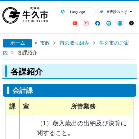
閉じる
牛久市ホームページ
Language
音声読み上げ
YouTube
Instagram
Facebook
LINE
Mail
ホーム
>
市政
市の取り組み
牛久市のご案
内
各課紹介
各課紹介
会計課
課
室
所管業務
（1）歳入歳出の出納及び決算に
関すること。