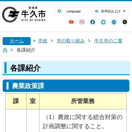
閉じる
牛久市ホームページ
Language
音声読み上げ
YouTube
Instagram
Facebook
LINE
Mail
ホーム
>
市政
市の取り組み
牛久市のご案
内
各課紹介
各課紹介
農業政策課
課
室
所管業務
（1）農政に関する総合対策の
計画調整に関すること。