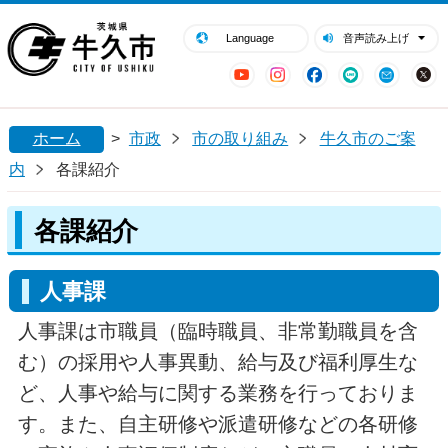
閉じる
牛久市ホームページ
Language
音声読み上げ
YouTube
Instagram
Facebook
LINE
Mail
ホーム
>
市政
市の取り組み
牛久市のご案
内
各課紹介
各課紹介
人事課
人事課は市職員（臨時職員、非常勤職員を含
む）の採用や人事異動、給与及び福利厚生な
ど、人事や給与に関する業務を行っておりま
す。また、自主研修や派遣研修などの各研修