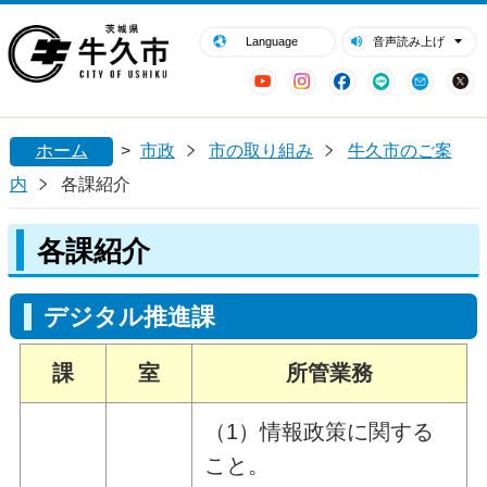
閉じる
牛久市ホームページ
Language
音声読み上げ
YouTube
Instagram
Facebook
LINE
Mail
ホーム
>
市政
市の取り組み
牛久市のご案
内
各課紹介
各課紹介
デジタル推進課
課
室
所管業務
（1）情報政策に関する
こと。