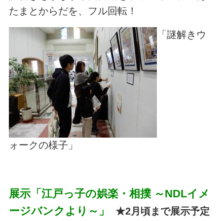
たまとからだを、フル回転！
「謎解きウ
ォークの様子」
展示「江戸っ子の娯楽・相撲 ～NDLイメ
ージバンクより～」
★2月頃まで展示予定