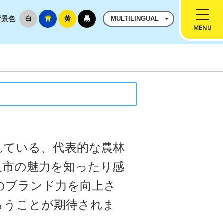
背景色
白
青
黄
黒
MULTILINGUAL
れている、代表的な農林
久市の魅力を知ったり感
のブランド力を向上さ
らうことが期待されま