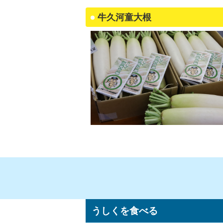
牛久河童大根
うしくを食べる