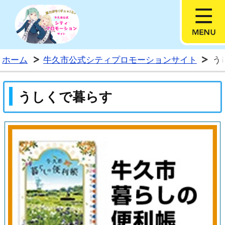
牛久市公式シティプロモー
ホーム
牛久市公式シティプロモーションサイト
う
うしくで暮らす