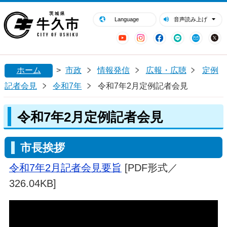
閉じる
牛久市ホームページ
Language
音声読み上げ
YouTube
Instagram
Facebook
LINE
Mail
ホーム
>
市政
情報発信
広報・広聴
定例
記者会見
令和7年
令和7年2月定例記者会見
令和7年2月定例記者会見
市長挨拶
令和7年2月記者会見要旨
[PDF形式／
326.04KB]