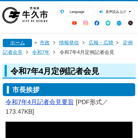
閉じる
牛久市ホームページ
Language
音声読み上げ
YouTube
Instagram
Facebook
LINE
Mail
ホーム
>
市政
情報発信
広報・広聴
定例
記者会見
令和7年
令和7年4月定例記者会見
令和7年4月定例記者会見
市長挨拶
令和7年4月記者会見要旨
[PDF形式／
173.47KB]