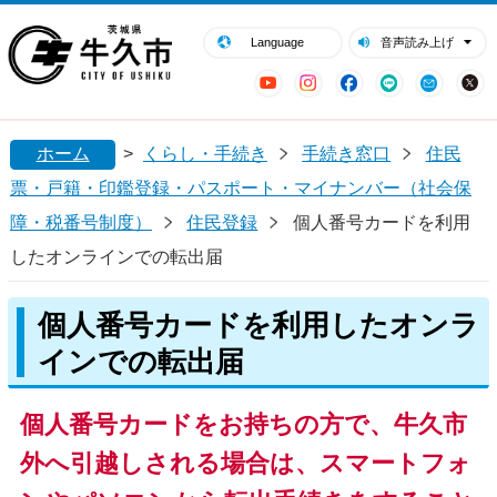
閉じる
牛久市ホームページ
Language
音声読み上げ
YouTube
Instagram
Facebook
LINE
Mail
ホーム
>
くらし・手続き
手続き窓口
住民
票・戸籍・印鑑登録・パスポート・マイナンバー（社会保
障・税番号制度）
住民登録
個人番号カードを利用
したオンラインでの転出届
個人番号カードを利用したオンラ
インでの転出届
個人番号カードをお持ちの方で、牛久市
外へ引越しされる場合は、スマートフォ