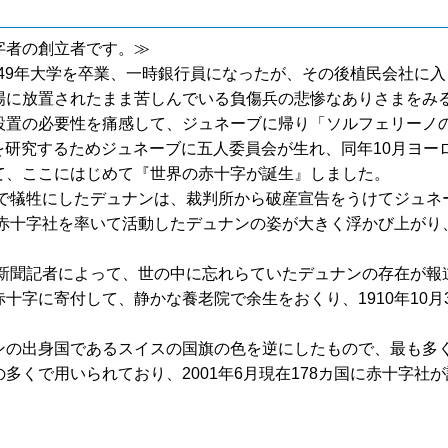
字者の創立者です。≫
849年大学を卒業、一時銀行員になったが、その後植民会社に入
場に放置されたまま苦しんでいる負傷兵の悲惨なありさまをみ
設置の必要性を痛感して、ジュネーブに帰り「ソルフェリーノ
張を研究するためジュネーブに五人委員会が生れ、同年10月ヨー
て、ここにはじめて『世界の赤十字が誕生』しました。
まで犠牲にしたデュナンは、裁判所から破産宣告をうけてジュネ
ス赤十字社を率いて活動したデュナンの姿が大きく浮かび上が
新聞記者によって、世の中に忘れらていたデュナンの存在が報道
十字に寄付して、静かな養老院で余生をおくり、1910年10月
の出身国であるスイスの国旗の色を逆にしたもので、最も多
多くで用いられており、2001年6月現在178カ国に赤十字社