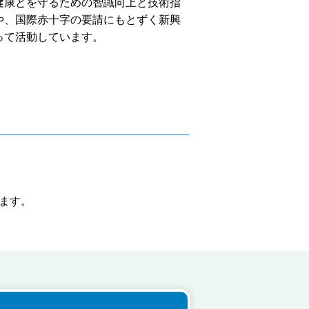
健康とを守るための智識向上と技術指
や、国際赤十字の要請にもとずく新興
って活動しています。
ます。