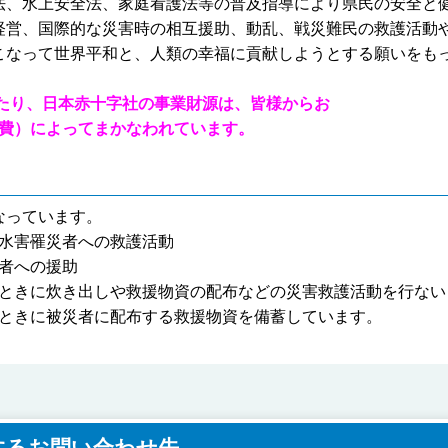
法、水上安全法、家庭看護法等の普及指導により県民の安全と
経営、国際的な災害時の相互援助、動乱、戦災難民の救護活動
こなって世界平和と、人類の幸福に貢献しようとする願いをも
り、日本赤十字社の事業財源は、皆様からお
）によってまかなわれています。
なっています。
罹災者への救護活動
への援助
ときに炊き出しや救援物資の配布などの災害救護活動を行
ない
ときに被災者に配布する救援物資を備蓄しています。
するお問い合わせ先