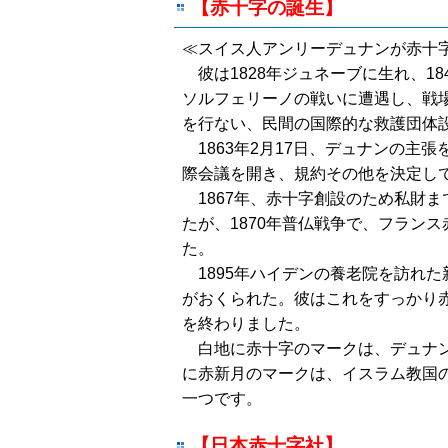
【赤十字の誕生】
≪スイス人アンリーデュナンが赤十
彼は1828年ジュネーブに生れ、1
ソルフェリーノの戦いに遭遇し、戦
を行ない、民間の国際的な救護団体
1863年2月17日、デュナンの主
際会議を開き、規約その他を決定し
1867年、赤十字創設のため私財
たが、1870年普仏戦争で、フラン
た。
1895年ハイデンの養老院を訪れた
がおくられた。彼はこれをすっかり赤
を終わりました。
白地に赤十字のマークは、デュナン
に赤新月のマークは、イスラム教国の
一つです。
【
日本赤十字社】