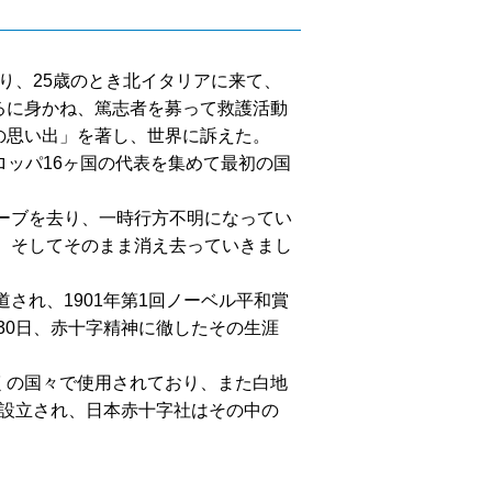
り、25歳のとき北イタリアに来て、
るに身かね、篤志者を募って救護活動
の思い出」を著し、世界に訴えた。
ロッパ16ヶ国の代表を集めて最初の国
ーブを去り、一時行方不明になってい
り、そしてそのまま消え去っていきまし
され、1901年第1回ノーベル平和賞
30日、赤十字精神に徹したその生涯
くの国々で使用されており、また白地
が設立され、日本赤十字社はその中の