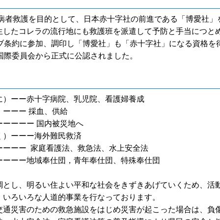
傷病者救護を目的として、日本赤十字社の前進である「博愛社
生したコレラの流行地にも救護班を派遣して予防と手当につと
条約に参加、調印し「博愛社」も「赤十字社」になる資格を得、
国際委員会から正式に公認されました。
に）ーー赤十字病院、乳児院、看護婦養成
ーーー 採血、供給
ーーーー 国内被災地へ
く）ーーー海外難民救済
ーーーー 家庭看護法、救急法、水上安全法
ーーーー地域奉仕団，青年奉仕団、特殊奉仕団
調とし、明るい住よい平和な社会をきずきあげていくため、活
いろいろな人道的事業を行なっております。
通災害のための救急施設をはじめ災害が起こった場合は、負