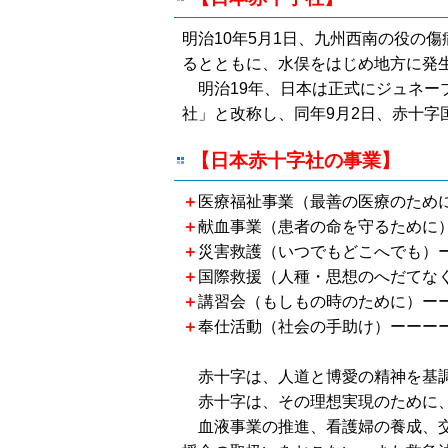
明治10年5月1日、九州西南の役の
るとともに、水俣をはじめ地方に発
明治19年、日本は正式にジュネーブ
社」と改称し、同年9月2日、赤十字
【
日本赤十字社の事業】
＋
医療福祉事業（最善の医療のため
＋
献血事業（患者の命を守るために）
＋
災害救護（いつでもどこへでも）ー
＋
国際救援（人種・思想のへだてな
＋
講習会（もしもの時のために）ー
＋
奉仕活動（社会の手助け）ーーー
赤十字は、人道と博愛の精神を基
赤十字は、その理想実現のために、
血液事業の推進、看護婦の養成、交