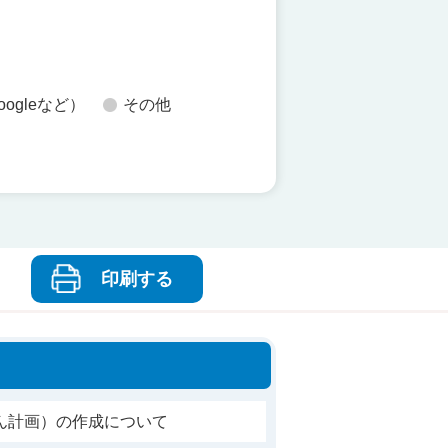
oogleなど）
その他
印刷する
ん計画）の作成について