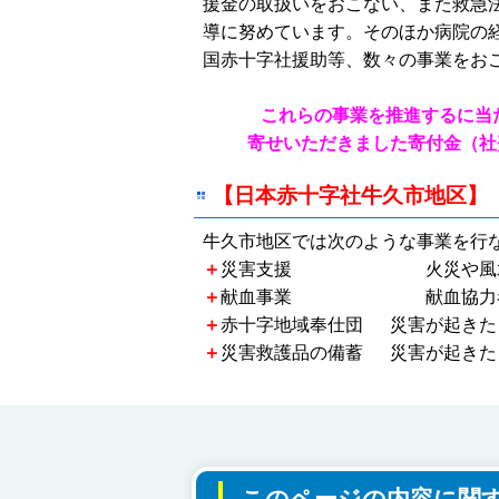
援金の取扱いをおこない、また救急
導に努めています。そのほか病院の
国赤十字社援助等、数々の事業をお
これらの事業を推進するに当た
寄せいただきました寄付金（社費
【
日本赤十字社牛久市地区】
牛久市地区では次のような事業を行
＋
災害支援 火災や風水害
＋
献血事業 献血協力者
＋
赤十字地域奉仕団 災害が起きた
＋
災害救護品の備蓄 災害が起きた
このページの内容に関