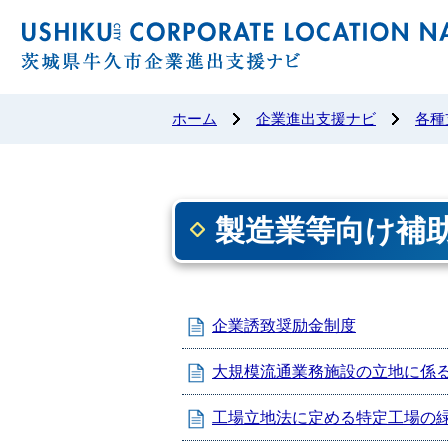
ホーム
企業進出支援ナビ
各種
製造業等向け補
企業誘致奨励金制度
大規模流通業務施設の立地に係
工場立地法に定める特定工場の