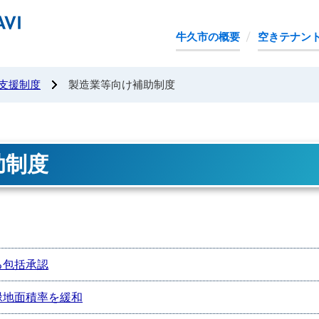
茨城県牛久市企業立地ガイド
牛久市の概要
空きテナン
支援制度
製造業等向け補助制度
助制度
る包括承認
緑地面積率を緩和