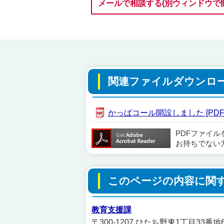
メールで相談する(別ウィンドウで
関連ファイルダウンロ
かっぱコール開設しました [PDF形
PDFファイ
お持ちでない
このページの内容に関
教育支援課
〒300-1207 ひたち野東1丁目33番