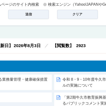
ムページのサイト内検索
検索エンジン（Yahoo!JAPANやG
更新日】
2026年8月3日
【閲覧数】
2923
る業務量管理・健康確保措置
令和 8・9・10年度牛久
ルの実施について
「第2期牛久市教育振興
るパブリックコメント実