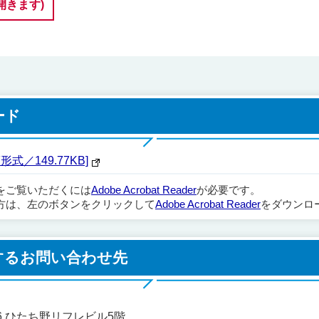
開きます)
ード
式／149.77KB]
ルをご覧いただくには
Adobe Acrobat Reader
が必要です。
方は、左のボタンをクリックして
Adobe Acrobat Reader
をダウンロ
するお問い合わせ先
地6 ひたち野リフレビル5階