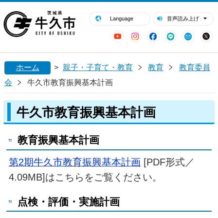
閉じる
牛久市ホームページ
Language
音声読み上げ
YouTube
Instagram
Facebook
LINE
Mail
ホーム
>
親子・子育て・教育
教育
教育委員
会
牛久市教育振興基本計画
牛久市教育振興基本計画
教育振興基本計画
第2期牛久市教育振興基本計画
[PDF形式／
4.09MB]はこちらをご覧ください。
点検・評価・実施計画