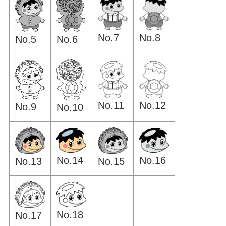
No.7
No.8
No.6
No.5
No.11
No.12
No.9
No.10
No.14
No.16
No.13
No.15
No.18
No.17