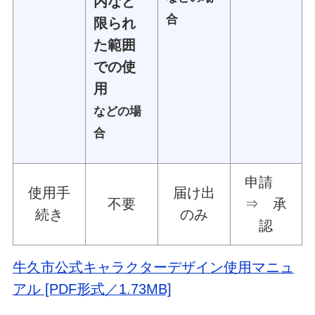
内など
合
限られ
た範囲
での使
用
などの場
合
申請
使用手
届け出
不要
⇒ 承
続き
のみ
認
牛久市公式キャラクターデザイン使用マニュ
アル [PDF形式／1.73MB]