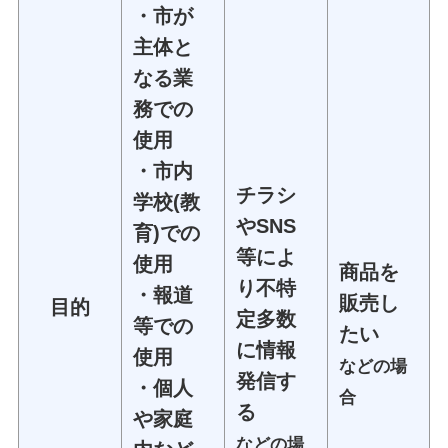
・市が
主体と
なる業
務での
使用
・市内
チラシ
学校(教
やSNS
育)での
等によ
使用
商品を
り不特
・報道
販売し
目的
定多数
等での
たい
に情報
使用
などの場
発信す
・個人
合
る
や家庭
などの場