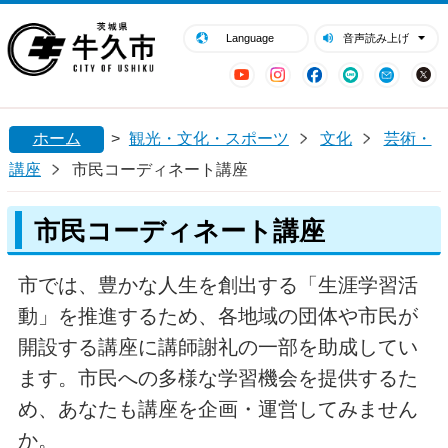
閉じる
牛久市ホームページ
Language
音声読み上げ
YouTube
Instagram
Facebook
LINE
Mail
ホーム
>
観光・文化・スポーツ
文化
芸術・
講座
市民コーディネート講座
市民コーディネート講座
市では、豊かな人生を創出する「生涯学習活
動」を推進するため、各地域の団体や市民が
開設する講座に講師謝礼の一部を助成してい
ます。市民への多様な学習機会を提供するた
め、あなたも講座を企画・運営してみません
か。